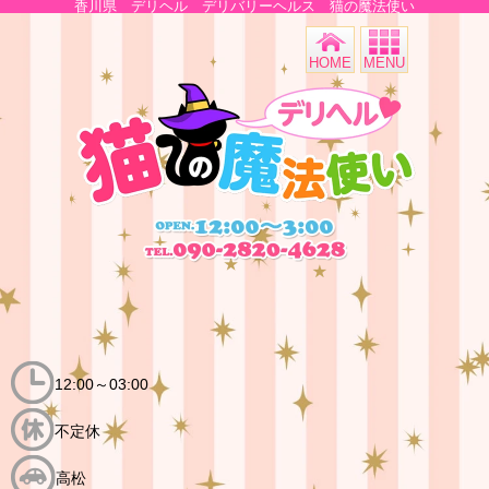
香川県 デリヘル デリバリーヘルス 猫の魔法使い
相
HOME
MENU
12:00～03:00
不定休
高松