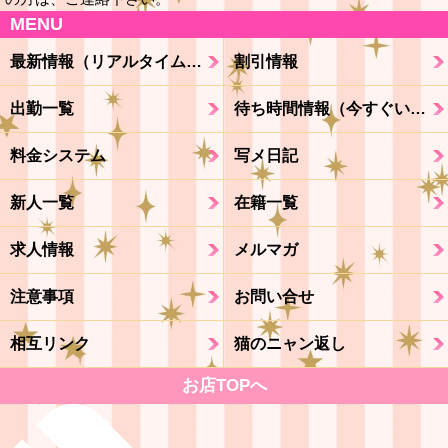
MENU
最新情報（リアルタイム速報）
割引情報
出勤一覧
待ち時間情報（今すぐいける娘）
料金システム
写メ日記
新人一覧
在籍一覧
求人情報
メルマガ
注意事項
お問い合せ
相互リンク
猫のニャン返し
お店TOPへ